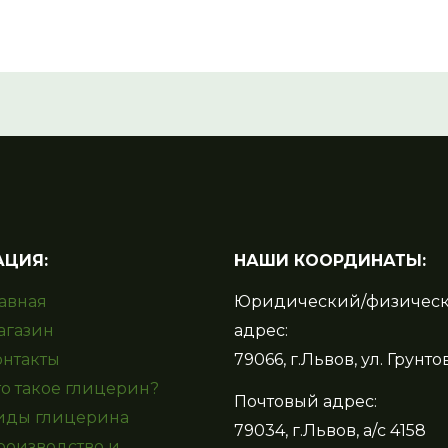
АЦИЯ:
НАШИ КООРДИНАТЫ:
лавная
Юридический/физичес
агазин
адрес:
онтакты
79066, г.Львов, ул. Грунтов
то такое глицерин?
Почтовый адрес:
иды глицерина
79034, г.Львов, а/с 4158
роизводство и