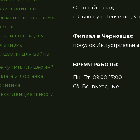
Оптовый склад:
роизводители
г. Львов, ул.Шевченка, 31
рименение в разных
ферах
ред и польза для
Филиал в Черновцах:
рганизма
проулок Индустриальны
лицерин для вейпа
ВРЕМЯ РАБОТЫ:
де купить глицерин?
плата и доставка
Пн.-Пт.: 09:00-17:00
олитика
Сб.-Вс.: выходные
онфиденциальности