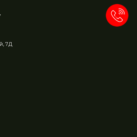
7
й, 7Д