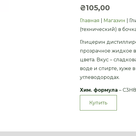
₴
105,00
Главная
|
Магазин
| Г
(технический) в бочк
Глицерин дистиллир
прозрачное жидкое в
цвета. Вкус – сладков
воде и спирте, хуже в
углеводородах.
Хим. формула
– C3H
Купить