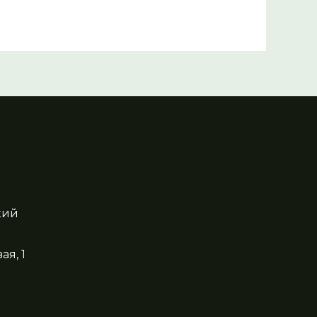
кий
ая, 1