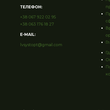
п
ТЕЛЕФОН:
П
+38 067 922 02 95
с
+38 063 176 18 27
В
E-MAIL:
о
Г
lvsystopt@gmail.com
Г
О
П
к