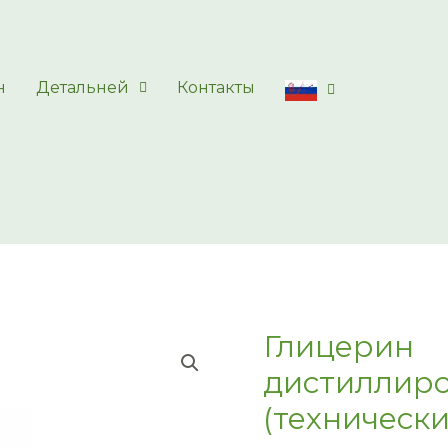
н
Детальней
Контакты
Глицерин
дистиллир
(технически