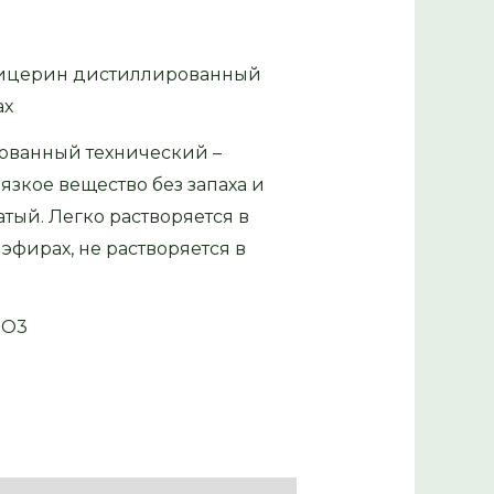
лицерин дистиллированный
ах
ованный технический –
язкое вещество без запаха и
атый. Легко растворяется в
 эфирах, не растворяется в
8O3