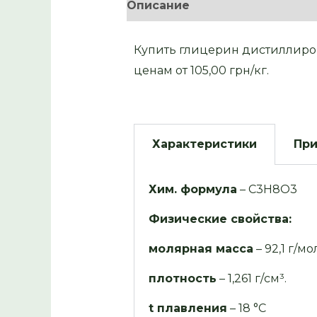
Описание
Отзывы (0)
Купить глицерин дистиллиров
ценам от 105,00 грн/кг.
Характеристики
Пр
Хим. формула
– C3H8O3
Физические свойства:
молярная масса
– 92,1 г/мо
плотность
– 1,261 г/см³.
t плавления
– 18 °C