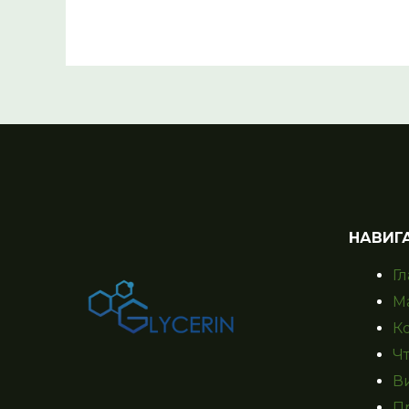
НАВИГ
Г
М
К
Ч
В
П